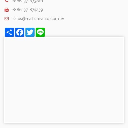
+886-37-873801
+886-37-874239
sales@mail.uni-auto.com.tw
Share
Facebook
Twitter
Line